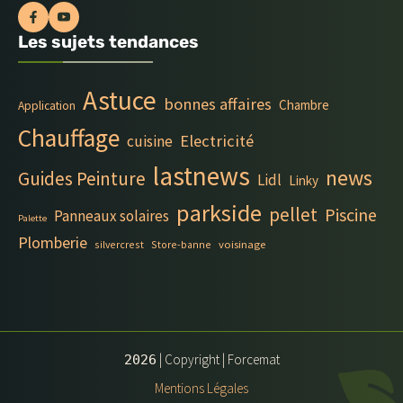
Les sujets tendances
Astuce
bonnes affaires
Chambre
Application
Chauffage
Electricité
cuisine
lastnews
news
Guides Peinture
Lidl
Linky
parkside
pellet
Piscine
Panneaux solaires
Palette
Plomberie
silvercrest
Store-banne
voisinage
| Copyright | Forcemat
2026
Mentions Légales