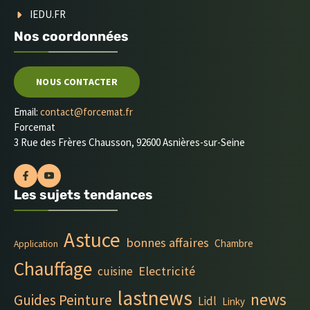
IEDU.FR
Nos coordonnées
NOUS CONTACTER
Email:
contact@forcemat.fr
Forcemat
3 Rue des Frères Chausson, 92600 Asnières-sur-Seine
Les sujets tendances
Astuce
bonnes affaires
Chambre
Application
Chauffage
Electricité
cuisine
lastnews
news
Guides Peinture
Lidl
Linky