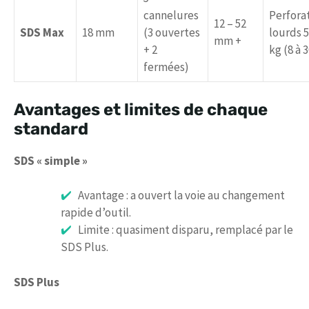
cannelures
Perfora
12 – 52
SDS Max
18 mm
(3 ouvertes
lourds 
mm +
+ 2
kg (8 à 3
fermées)
Avantages et limites de chaque
standard
SDS « simple »
Avantage : a ouvert la voie au changement
rapide d’outil.
Limite : quasiment disparu, remplacé par le
SDS Plus.
SDS Plus