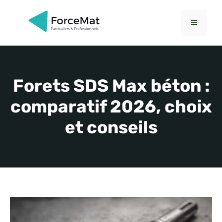
Aller
au
MENU
contenu
Forets SDS Max béton :
comparatif 2026, choix
et conseils