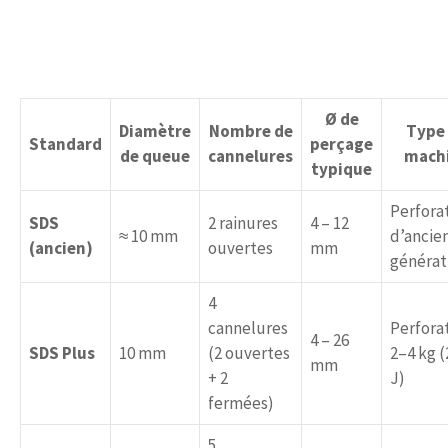
Ø de
Diamètre
Nombre de
Type
Standard
perçage
de queue
cannelures
mach
typique
Perfora
SDS
2 rainures
4 – 12
≈ 10 mm
d’ancie
(ancien)
ouvertes
mm
générat
4
cannelures
Perfora
4 – 26
SDS Plus
10 mm
(2 ouvertes
2–4 kg (
mm
+ 2
J)
fermées)
5