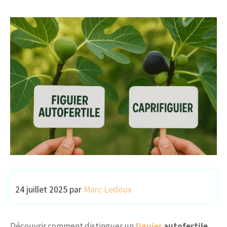
24 juillet 2025
par
Marc Ledoux
Découvrir comment distinguer un
figuier
autofertile