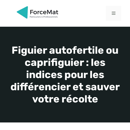
Aller
au
MENU
contenu
Figuier autofertile ou
caprifiguier : les
indices pour les
différencier et sauver
votre récolte