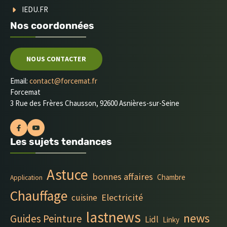
IEDU.FR
Nos coordonnées
NOUS CONTACTER
Email:
contact@forcemat.fr
Forcemat
3 Rue des Frères Chausson, 92600 Asnières-sur-Seine
Les sujets tendances
Astuce
bonnes affaires
Chambre
Application
Chauffage
Electricité
cuisine
lastnews
news
Guides Peinture
Lidl
Linky