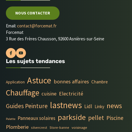
NOUS CONTACTER
Email:
contact@forcemat.fr
Forcemat
3 Rue des Frères Chausson, 92600 Asnières-sur-Seine
Les sujets tendances
Astuce
bonnes affaires
Chambre
Application
Chauffage
Electricité
cuisine
lastnews
news
Guides Peinture
Lidl
Linky
parkside
pellet
Piscine
Panneaux solaires
Palette
Plomberie
silvercrest
Store-banne
voisinage