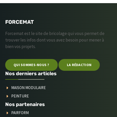
FORCEMAT
Forcemat est le site de bricolage qui vous permet de
trouver les infos dont vous avez besoin pour mener à
bien vos projets.
QUI SOMMES-NOUS ?
LA RÉDACTION
Nos derniers articles
MAISON MODULAIRE
PEINTURE
Nos partenaires
PAIRFORM