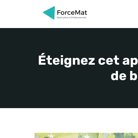
Aller
au
contenu
Éteignez cet ap
de b