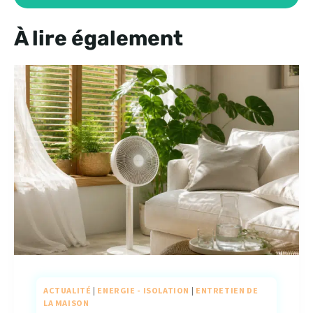
À lire également
ACTUALITÉ
|
ENERGIE - ISOLATION
|
ENTRETIEN DE
LA MAISON