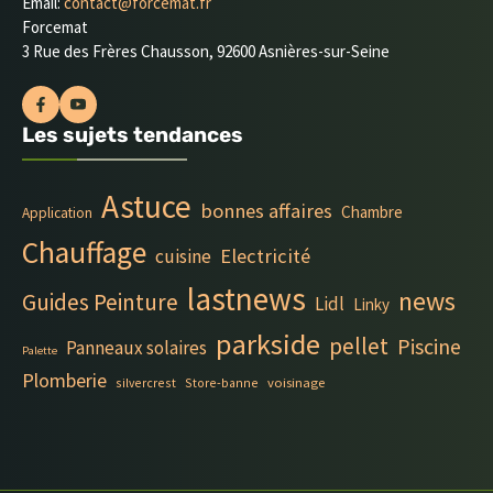
Email:
contact@forcemat.fr
Forcemat
3 Rue des Frères Chausson, 92600 Asnières-sur-Seine
Les sujets tendances
Astuce
bonnes affaires
Chambre
Application
Chauffage
Electricité
cuisine
lastnews
news
Guides Peinture
Lidl
Linky
parkside
pellet
Piscine
Panneaux solaires
Palette
Plomberie
silvercrest
Store-banne
voisinage