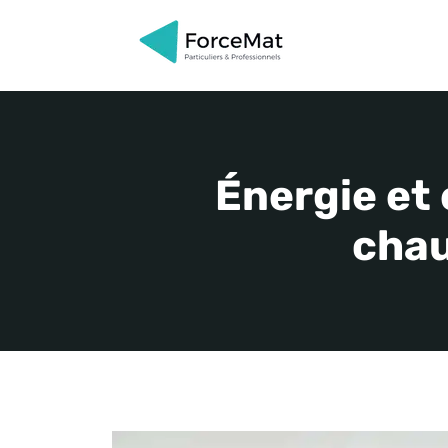
Aller
au
contenu
Énergie et
chau