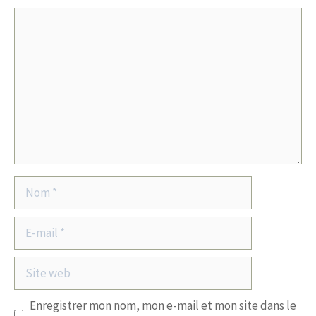
Commentaire
Nom
E-
mail
Site
web
Enregistrer mon nom, mon e-mail et mon site dans le