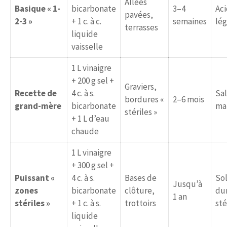
Allées
Basique « 1-
bicarbonate
3–4
Aci
pavées,
2-3 »
+ 1 c. à c.
semaines
lé
terrasses
liquide
vaisselle
1 L vinaigre
+ 200 g sel +
Graviers,
Recette de
4 c. à s.
Sal
bordures «
2–6 mois
grand-mère
bicarbonate
ma
stériles »
+ 1 L d’eau
chaude
1 L vinaigre
+ 300 g sel +
Puissant «
4 c. à s.
Bases de
So
Jusqu’à
zones
bicarbonate
clôture,
du
1 an
stériles »
+ 1 c. à s.
trottoirs
sté
liquide