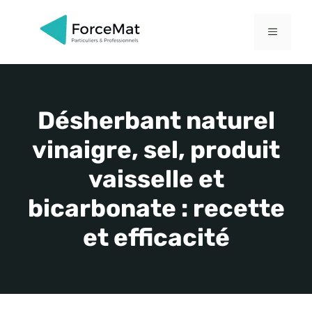
Aller
au
MENU
contenu
Désherbant naturel
vinaigre, sel, produit
vaisselle et
bicarbonate : recette
et efficacité