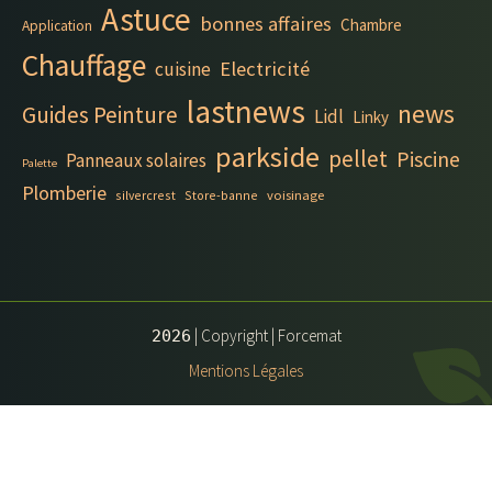
Astuce
bonnes affaires
Chambre
Application
Chauffage
Electricité
cuisine
lastnews
news
Guides Peinture
Lidl
Linky
parkside
pellet
Piscine
Panneaux solaires
Palette
Plomberie
silvercrest
Store-banne
voisinage
| Copyright | Forcemat
2026
Mentions Légales