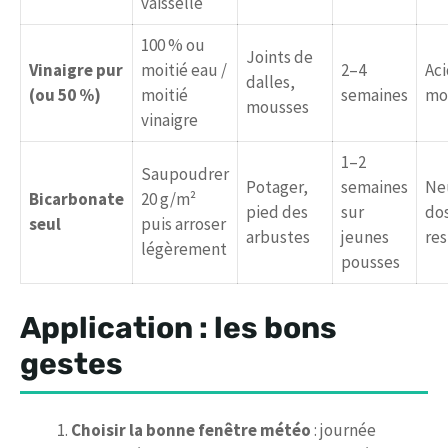
vaisselle
100 % ou
Joints de
Vinaigre pur
moitié eau /
2–4
Aci
dalles,
(ou 50 %)
moitié
semaines
mo
mousses
vinaigre
1–2
Saupoudrer
Potager,
semaines
Neu
Bicarbonate
20 g/m²
pied des
sur
do
seul
puis arroser
arbustes
jeunes
re
légèrement
pousses
Application : les bons
gestes
Choisir la bonne fenêtre météo
: journée