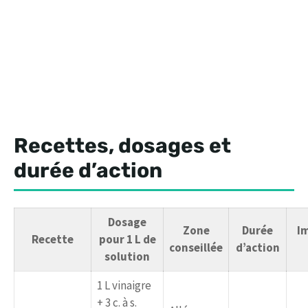
Recettes, dosages et
durée d’action
Dosage
Zone
Durée
I
Recette
pour 1 L de
conseillée
d’action
solution
1 L vinaigre
+ 3 c. à s.