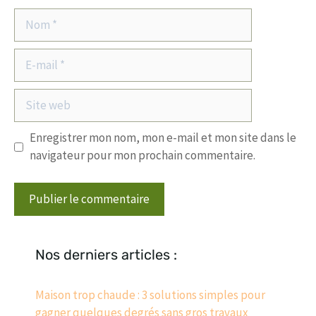
Nom
E-
mail
Site
web
Enregistrer mon nom, mon e-mail et mon site dans le
navigateur pour mon prochain commentaire.
Nos derniers articles :
Maison trop chaude : 3 solutions simples pour
gagner quelques degrés sans gros travaux