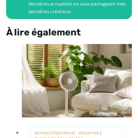
dernières actualités en vous partageant mes
dernières créations
À lire également
ACTUALITÉ
|
ENERGIE - ISOLATION
|