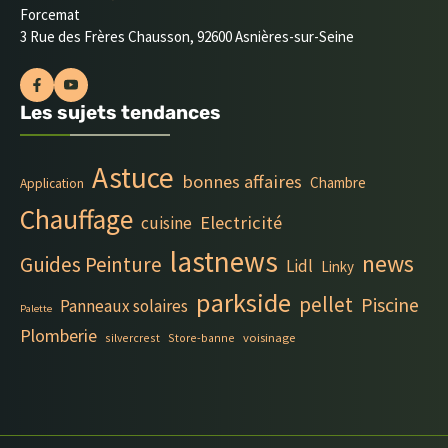
Forcemat
3 Rue des Frères Chausson, 92600 Asnières-sur-Seine
Les sujets tendances
Astuce
bonnes affaires
Chambre
Application
Chauffage
Electricité
cuisine
lastnews
news
Guides Peinture
Lidl
Linky
parkside
pellet
Piscine
Panneaux solaires
Palette
Plomberie
silvercrest
Store-banne
voisinage