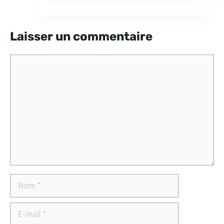
Laisser un commentaire
Commentaire
Nom
E-
mail