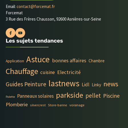
Email:
contact@forcemat.fr
Forcemat
3 Rue des Frères Chausson, 92600 Asnières-sur-Seine
Les sujets tendances
Astuce
bonnes affaires
Chambre
Application
Chauffage
Electricité
cuisine
lastnews
news
Guides Peinture
Lidl
Linky
parkside
pellet
Piscine
Panneaux solaires
Palette
Plomberie
silvercrest
Store-banne
voisinage