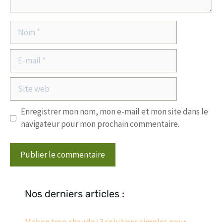
Nom
E-
mail
Site
web
Enregistrer mon nom, mon e-mail et mon site dans le
navigateur pour mon prochain commentaire.
Nos derniers articles :
Maison trop chaude : 3 solutions simples pour