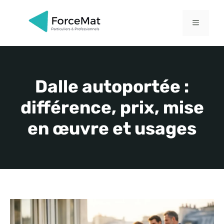
Aller
au
MENU
contenu
Dalle autoportée :
différence, prix, mise
en œuvre et usages