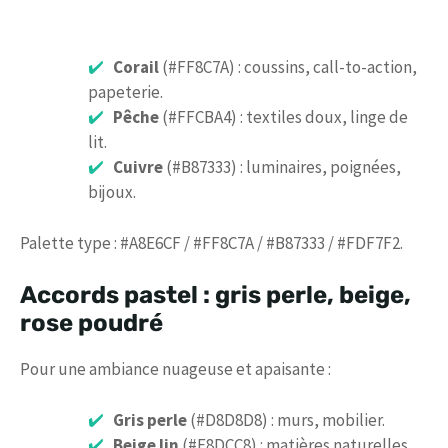
Corail
(#FF8C7A) : coussins, call-to-action,
papeterie.
Pêche
(#FFCBA4) : textiles doux, linge de
lit.
Cuivre
(#B87333) : luminaires, poignées,
bijoux.
Palette type : #A8E6CF / #FF8C7A / #B87333 / #FDF7F2.
Accords pastel : gris perle, beige,
rose poudré
Pour une ambiance nuageuse et apaisante :
Gris perle
(#D8D8D8) : murs, mobilier.
Beige lin
(#E8DCC8) : matières naturelles.