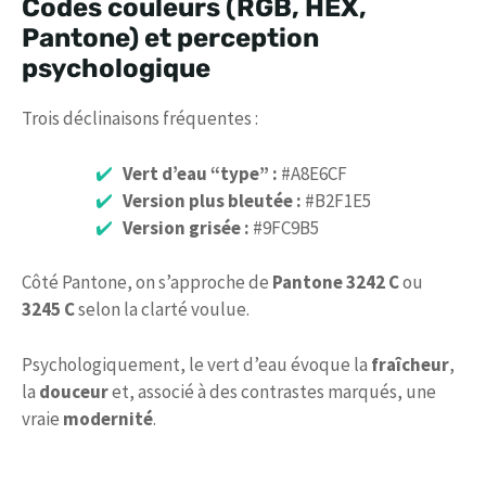
Codes couleurs (RGB, HEX,
Pantone) et perception
psychologique
Trois déclinaisons fréquentes :
Vert d’eau “type” :
#A8E6CF
Version plus bleutée :
#B2F1E5
Version grisée :
#9FC9B5
Côté Pantone, on s’approche de
Pantone 3242 C
ou
3245 C
selon la clarté voulue.
Psychologiquement, le vert d’eau évoque la
fraîcheur
,
la
douceur
et, associé à des contrastes marqués, une
vraie
modernité
.