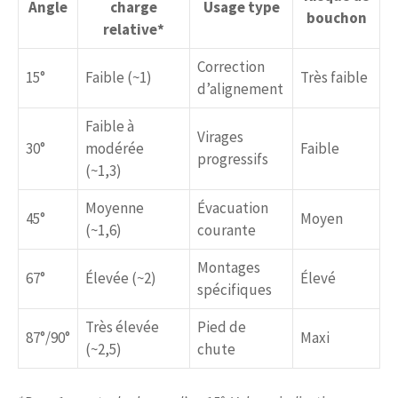
Angle
charge
Usage type
bouchon
relative*
Correction
15°
Faible (~1)
Très faible
d’alignement
Faible à
Virages
30°
modérée
Faible
progressifs
(~1,3)
Moyenne
Évacuation
45°
Moyen
(~1,6)
courante
Montages
67°
Élevée (~2)
Élevé
spécifiques
Très élevée
Pied de
87°/90°
Maxi
(~2,5)
chute