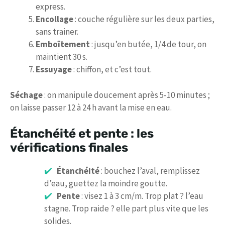
express.
Encollage
: couche régulière sur les deux parties,
sans trainer.
Emboîtement
: jusqu’en butée, 1/4 de tour, on
maintient 30 s.
Essuyage
: chiffon, et c’est tout.
Séchage
: on manipule doucement après 5-10 minutes ;
on laisse passer 12 à 24 h avant la mise en eau.
Étanchéité et pente : les
vérifications finales
Étanchéité
: bouchez l’aval, remplissez
d’eau, guettez la moindre goutte.
Pente
: visez 1 à 3 cm/m. Trop plat ? l’eau
stagne. Trop raide ? elle part plus vite que les
solides.