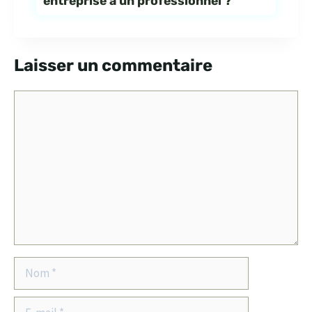
entreprise à un professionnel ?
Laisser un commentaire
Commentaire
Nom
E-