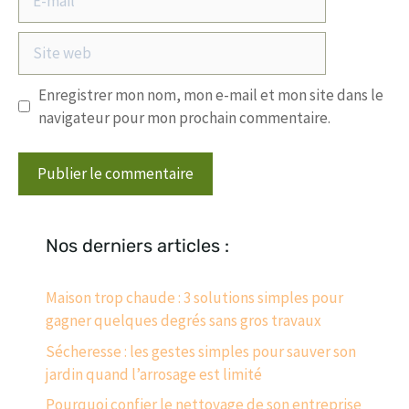
mail
Site
web
Enregistrer mon nom, mon e-mail et mon site dans le
navigateur pour mon prochain commentaire.
Nos derniers articles :
Maison trop chaude : 3 solutions simples pour
gagner quelques degrés sans gros travaux
Sécheresse : les gestes simples pour sauver son
jardin quand l’arrosage est limité
Pourquoi confier le nettoyage de son entreprise