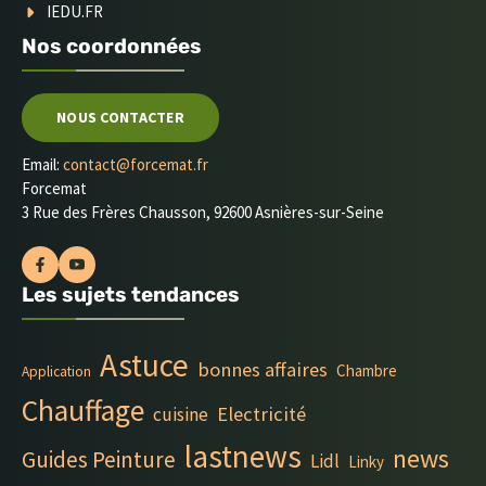
IEDU.FR
Nos coordonnées
NOUS CONTACTER
Email:
contact@forcemat.fr
Forcemat
3 Rue des Frères Chausson, 92600 Asnières-sur-Seine
Les sujets tendances
Astuce
bonnes affaires
Chambre
Application
Chauffage
Electricité
cuisine
lastnews
news
Guides Peinture
Lidl
Linky