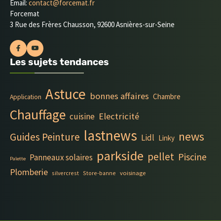
Email:
contact@forcemat.fr
Forcemat
3 Rue des Frères Chausson, 92600 Asnières-sur-Seine
Les sujets tendances
Astuce
bonnes affaires
Chambre
Application
Chauffage
Electricité
cuisine
lastnews
news
Guides Peinture
Lidl
Linky
parkside
pellet
Piscine
Panneaux solaires
Palette
Plomberie
silvercrest
Store-banne
voisinage