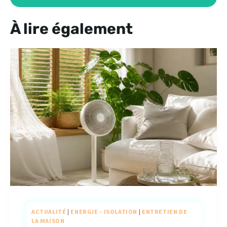
À lire également
ACTUALITÉ
|
ENERGIE - ISOLATION
|
ENTRETIEN DE
LA MAISON