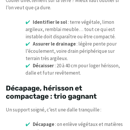
Couler directement sur la terre ? Mieux vaut oublier si
l’on veut que ça dure.
Identifier le sol
: terre végétale, limon
argileux, remblai meuble… tout ce qui est
instable doit disparaître ou être compacté.
Assurer le drainage
: légère pente pour
l’écoulement, voire drain périphérique sur
terrain très argileux.
Décaisser
: 20 à 40 cm pour loger hérisson,
dalle et futur revêtement.
Décapage, hérisson et
compactage : trio gagnant
Un support soigné, c’est une dalle tranquille :
Décapage
: on enlève végétaux et matières