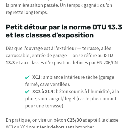
la première saison passée. Un temps « gagné » qu’on
regrette longtemps.
Petit détour par la norme DTU 13.3
et les classes d’exposition
Dès que l’ouvrage est à l’extérieur — terrasse, allée
carrossable, entrée de garage — on se réfère au
DTU
13.3
et aux classes d’exposition définies par EN 206/CN :
XC1
: ambiance intérieure sèche (garage
fermé, cave ventilée).
XC2 à XC4
: béton soumis à l’humidité, à la
pluie, voire au gel/dégel (cas le plus courant
pour une terrasse).
En pratique, on vise un béton
C25/30
adapté à la classe
XC3 ou XC4 pour tenir dehors sans broncher.