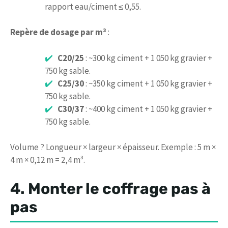
rapport eau/ciment ≤ 0,55.
Repère de dosage par m³
:
C20/25
: ~300 kg ciment + 1 050 kg gravier +
750 kg sable.
C25/30
: ~350 kg ciment + 1 050 kg gravier +
750 kg sable.
C30/37
: ~400 kg ciment + 1 050 kg gravier +
750 kg sable.
Volume ? Longueur × largeur × épaisseur. Exemple : 5 m ×
4 m × 0,12 m = 2,4 m³.
4. Monter le coffrage pas à
pas