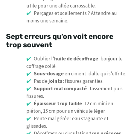
utile pour une allée carrossable.
Perçages et scellements ? Attendre au
moins une semaine.
Sept erreurs qu’on voit encore
trop souvent
Oublier l’
huile de décoffrage
: bonjour le
coffrage collé.
Sous-dosage
en ciment : dalle qui s’effrite.
Pas de
joints
: fissures garanties.
Support mal compacté
: tassement puis
fissures.
Épaisseur trop faible
: 12 cm mini en
piéton, 15 cm pour un véhicule léger.
Pente mal gérée : eau stagnante et
glissades.
Décoffrage ou circulation
trop précoces
: