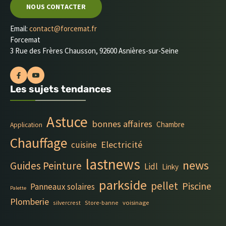
NOUS CONTACTER
Email:
contact@forcemat.fr
Forcemat
3 Rue des Frères Chausson, 92600 Asnières-sur-Seine
Les sujets tendances
Astuce
bonnes affaires
Chambre
Application
Chauffage
Electricité
cuisine
lastnews
news
Guides Peinture
Lidl
Linky
parkside
pellet
Piscine
Panneaux solaires
Palette
Plomberie
silvercrest
Store-banne
voisinage