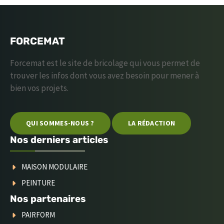
FORCEMAT
Forcemat est le site de bricolage qui vous permet de
trouver les infos dont vous avez besoin pour mener à
bien vos projets.
QUI SOMMES-NOUS ?
LA RÉDACTION
Nos derniers articles
MAISON MODULAIRE
PEINTURE
Nos partenaires
PAIRFORM