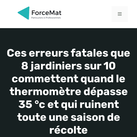
Aller
au
MENU
contenu
Ces erreurs fatales que
8 jardiniers sur 10
commettent quand le
thermomètre dépasse
35 °c et qui ruinent
toute une saison de
récolte