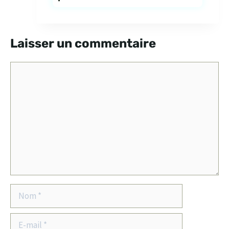
Laisser un commentaire
Commentaire
Nom
E-