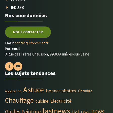
IEDU.FR
Nos coordonnées
NOUS CONTACTER
Email:
contact@forcemat.fr
Forcemat
3 Rue des Frères Chausson, 92600 Asnières-sur-Seine
Les sujets tendances
Astuce
bonnes affaires
Chambre
Application
Chauffage
Electricité
cuisine
lastnews
news
Guides Peinture
Lidl
Linky