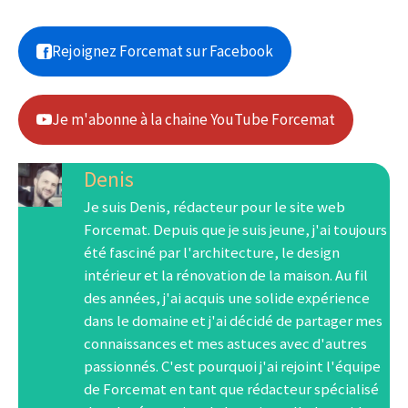
Rejoignez Forcemat sur Facebook
Je m'abonne à la chaine YouTube Forcemat
Denis
Je suis Denis, rédacteur pour le site web
Forcemat. Depuis que je suis jeune, j'ai toujours
été fasciné par l'architecture, le design
intérieur et la rénovation de la maison. Au fil
des années, j'ai acquis une solide expérience
dans le domaine et j'ai décidé de partager mes
connaissances et mes astuces avec d'autres
passionnés. C'est pourquoi j'ai rejoint l'équipe
de Forcemat en tant que rédacteur spécialisé