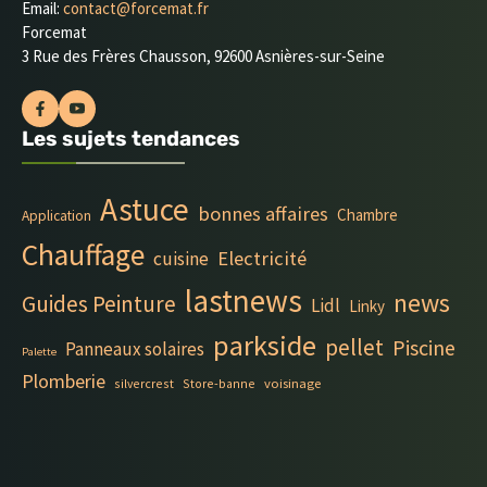
Email:
contact@forcemat.fr
Forcemat
3 Rue des Frères Chausson, 92600 Asnières-sur-Seine
Les sujets tendances
Astuce
bonnes affaires
Chambre
Application
Chauffage
Electricité
cuisine
lastnews
news
Guides Peinture
Lidl
Linky
parkside
pellet
Piscine
Panneaux solaires
Palette
Plomberie
silvercrest
Store-banne
voisinage