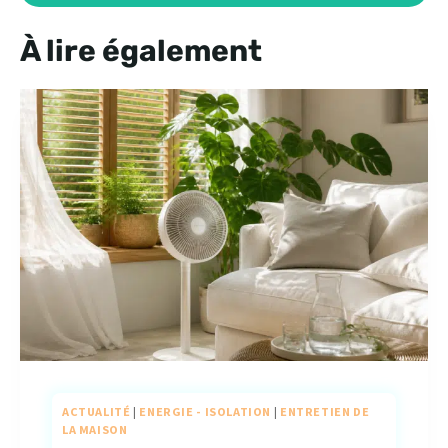
À lire également
ACTUALITÉ
|
ENERGIE - ISOLATION
|
ENTRETIEN DE
LA MAISON