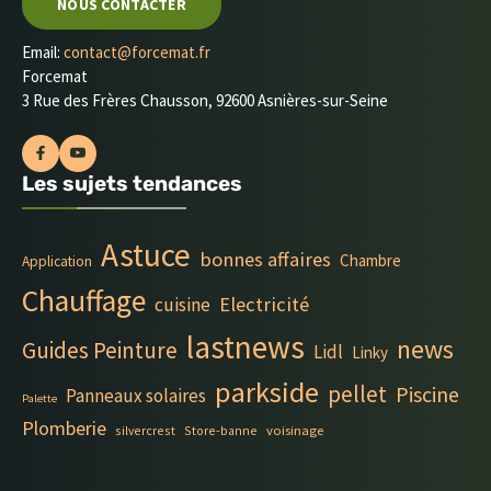
NOUS CONTACTER
Email:
contact@forcemat.fr
Forcemat
3 Rue des Frères Chausson, 92600 Asnières-sur-Seine
Les sujets tendances
Astuce
bonnes affaires
Chambre
Application
Chauffage
Electricité
cuisine
lastnews
news
Guides Peinture
Lidl
Linky
parkside
pellet
Piscine
Panneaux solaires
Palette
Plomberie
silvercrest
Store-banne
voisinage