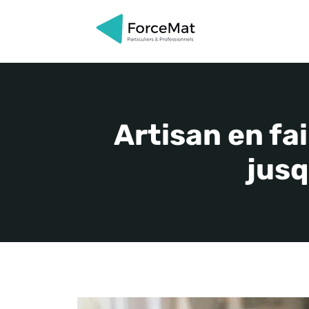
Aller
au
contenu
Artisan en fa
jusq