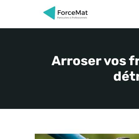
Aller
au
contenu
Arroser vos fr
détr