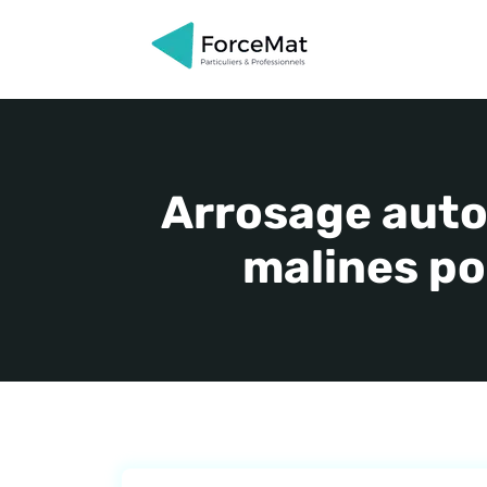
Aller
au
contenu
Arrosage auto
malines pou