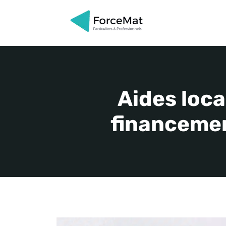
Aller
au
contenu
Aides loca
financemen