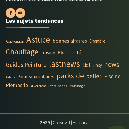
Les sujets tendances
Astuce
bonnes affaires
Chambre
Application
Chauffage
Electricité
cuisine
lastnews
news
Guides Peinture
Lidl
Linky
parkside
pellet
Piscine
Panneaux solaires
Palette
Plomberie
silvercrest
Store-banne
voisinage
| Copyright | Forcemat
2026