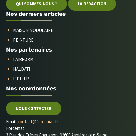
QUI SOMMES-NOUS ?
LA RÉDACTION
Nos derniers articles
MAISON MODULAIRE
PEINTURE
Nos partenaires
PAIRFORM
HALDATI
IEDU.FR
Nos coordonnées
NOUS CONTACTER
Email:
contact@forcemat.fr
Forcemat
3 Rue des Frères Chausson, 92600 Asnières-sur-Seine