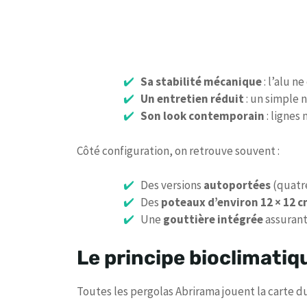
Sa stabilité mécanique
: l’alu n
Un entretien réduit
: un simple n
Son look contemporain
: lignes 
Côté configuration, on retrouve souvent :
Des versions
autoportées
(quatr
Des
poteaux d’environ 12 × 12 
Une
gouttière intégrée
assurant 
Le principe bioclimatiq
Toutes les pergolas Abrirama jouent la carte d