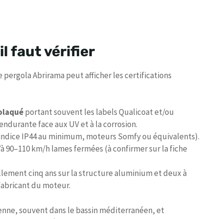
il faut vérifier
 pergola Abrirama peut afficher les certifications
olaqué
portant souvent les labels Qualicoat et/ou
ndurante face aux UV et à la corrosion.
indice IP44 au minimum, moteurs Somfy ou équivalents).
à 90–110 km/h lames fermées (à confirmer sur la fiche
llement cinq ans sur la structure aluminium et deux à
 fabricant du moteur.
nne, souvent dans le bassin méditerranéen, et