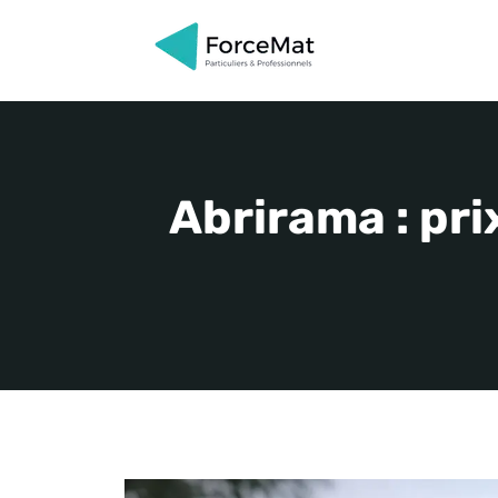
Aller
au
contenu
Abrirama : pri