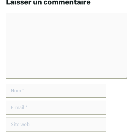
Laisser un commentaire
Commentaire
Nom
E-
mail
Site
web