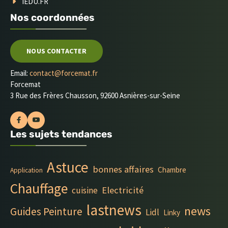
IEDU.FR
Nos coordonnées
NOUS CONTACTER
Email:
contact@forcemat.fr
Forcemat
3 Rue des Frères Chausson, 92600 Asnières-sur-Seine
Les sujets tendances
Astuce
bonnes affaires
Chambre
Application
Chauffage
Electricité
cuisine
lastnews
news
Guides Peinture
Lidl
Linky