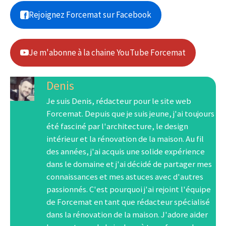
Rejoignez Forcemat sur Facebook
Je m'abonne à la chaine YouTube Forcemat
Denis
Je suis Denis, rédacteur pour le site web
Forcemat. Depuis que je suis jeune, j'ai toujours
été fasciné par l'architecture, le design
intérieur et la rénovation de la maison. Au fil
des années, j'ai acquis une solide expérience
dans le domaine et j'ai décidé de partager mes
connaissances et mes astuces avec d'autres
passionnés. C'est pourquoi j'ai rejoint l'équipe
de Forcemat en tant que rédacteur spécialisé
dans la rénovation de la maison. J'adore aider