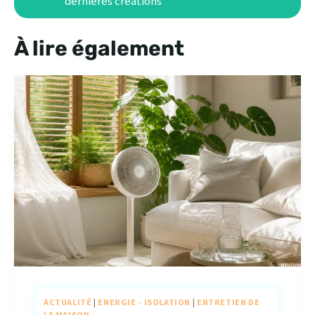
dernières créations
À lire également
ACTUALITÉ
|
ENERGIE - ISOLATION
|
ENTRETIEN DE
LA MAISON