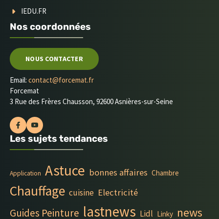
IEDU.FR
Nos coordonnées
NOUS CONTACTER
Email:
contact@forcemat.fr
Forcemat
3 Rue des Frères Chausson, 92600 Asnières-sur-Seine
Les sujets tendances
Astuce
bonnes affaires
Chambre
Application
Chauffage
Electricité
cuisine
lastnews
news
Guides Peinture
Lidl
Linky