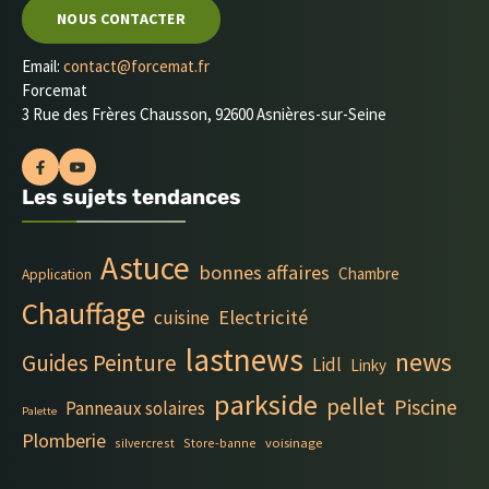
NOUS CONTACTER
Email:
contact@forcemat.fr
Forcemat
3 Rue des Frères Chausson, 92600 Asnières-sur-Seine
Les sujets tendances
Astuce
bonnes affaires
Chambre
Application
Chauffage
Electricité
cuisine
lastnews
news
Guides Peinture
Lidl
Linky
parkside
pellet
Piscine
Panneaux solaires
Palette
Plomberie
silvercrest
Store-banne
voisinage