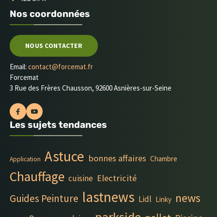
Nos coordonnées
NOUS CONTACTER
Email:
contact@forcemat.fr
Forcemat
3 Rue des Frères Chausson, 92600 Asnières-sur-Seine
Les sujets tendances
Astuce
bonnes affaires
Chambre
Application
Chauffage
Electricité
cuisine
lastnews
news
Guides Peinture
Lidl
Linky
parkside