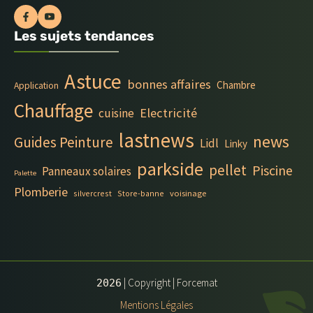
Les sujets tendances
Astuce
bonnes affaires
Chambre
Application
Chauffage
Electricité
cuisine
lastnews
news
Guides Peinture
Lidl
Linky
parkside
pellet
Piscine
Panneaux solaires
Palette
Plomberie
silvercrest
Store-banne
voisinage
| Copyright | Forcemat
2026
Mentions Légales