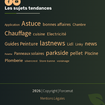
Les sujets tendances
Astuce
bonnes affaires
Chambre
Application
Chauffage
Electricité
cuisine
lastnews
news
Guides Peinture
Lidl
Linky
parkside
pellet
Piscine
Panneaux solaires
Palette
Plomberie
silvercrest
Store-banne
voisinage
| Copyright | Forcemat
2026
Mentions Légales