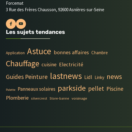
Forcemat
3 Rue des Frères Chausson, 92600 Asnières-sur-Seine
Les sujets tendances
Astuce
bonnes affaires
Chambre
Application
Chauffage
Electricité
cuisine
lastnews
news
Guides Peinture
Lidl
Linky
parkside
pellet
Piscine
Panneaux solaires
Palette
Plomberie
silvercrest
Store-banne
voisinage