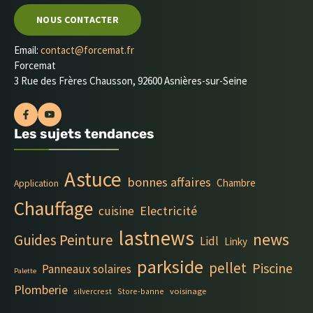
NOUS CONTACTER
Email:
contact@forcemat.fr
Forcemat
3 Rue des Frères Chausson, 92600 Asnières-sur-Seine
Les sujets tendances
Astuce
bonnes affaires
Chambre
Application
Chauffage
Electricité
cuisine
lastnews
news
Guides Peinture
Lidl
Linky
parkside
pellet
Piscine
Panneaux solaires
Palette
Plomberie
silvercrest
Store-banne
voisinage