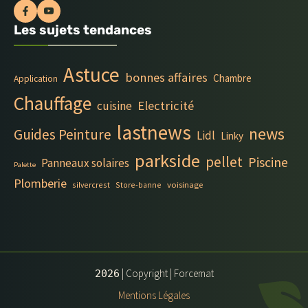
Les sujets tendances
Astuce
bonnes affaires
Chambre
Application
Chauffage
Electricité
cuisine
lastnews
news
Guides Peinture
Lidl
Linky
parkside
pellet
Piscine
Panneaux solaires
Palette
Plomberie
silvercrest
Store-banne
voisinage
| Copyright | Forcemat
2026
Mentions Légales