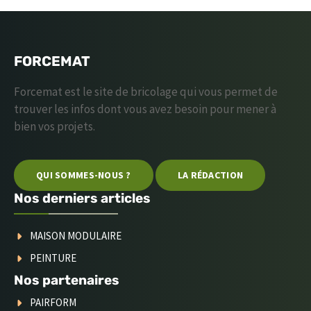
FORCEMAT
Forcemat est le site de bricolage qui vous permet de
trouver les infos dont vous avez besoin pour mener à
bien vos projets.
QUI SOMMES-NOUS ?
LA RÉDACTION
Nos derniers articles
MAISON MODULAIRE
PEINTURE
Nos partenaires
PAIRFORM