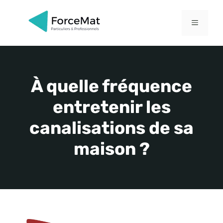
Aller
au
MENU
contenu
À quelle fréquence
entretenir les
canalisations de sa
maison ?