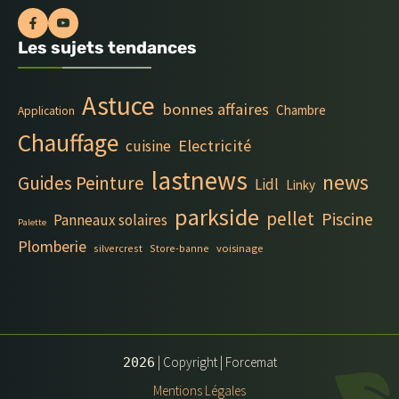
Les sujets tendances
Astuce
bonnes affaires
Chambre
Application
Chauffage
Electricité
cuisine
lastnews
news
Guides Peinture
Lidl
Linky
parkside
pellet
Piscine
Panneaux solaires
Palette
Plomberie
silvercrest
Store-banne
voisinage
| Copyright | Forcemat
2026
Mentions Légales